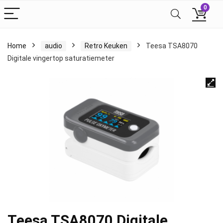
0
Home
audio
Retro Keuken
Teesa TSA8070
Digitale vingertop saturatiemeter
Teesa TSA8070 Digitale