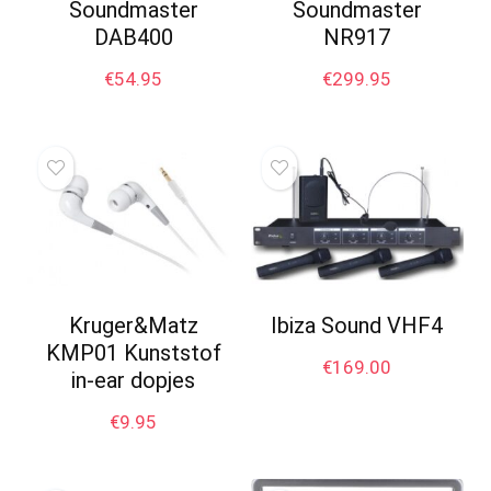
Soundmaster
Soundmaster
DAB400
NR917
€
54.95
€
299.95
Kruger&Matz
Ibiza Sound VHF4
KMP01 Kunststof
€
169.00
in-ear dopjes
€
9.95