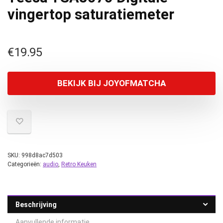
vingertop saturatiemeter
€
19.95
BEKIJK BIJ JOYOFMATCHA
SKU:
998d8ac7d503
Categorieën:
audio
,
Retro Keuken
Beschrijving
Aanvullende informatie