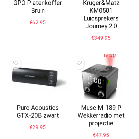
GPO Platenkoffer
Kruger&Matz
Bruin
KM0501
Luidsprekers
€
62.95
Journey 2.0
€
349.95
Pure Acoustics
Muse M-189 P
GTX-20B zwart
Wekkerradio met
projectie
€
29.95
€
47.95