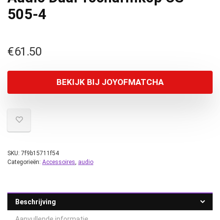
505-4
€
61.50
BEKIJK BIJ JOYOFMATCHA
SKU:
7f9b15711f54
Categorieën:
Accessoires
,
audio
Beschrijving
Aanvullende informatie