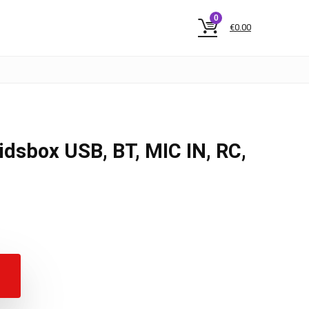
0
€
0.00
dsbox USB, BT, MIC IN, RC,