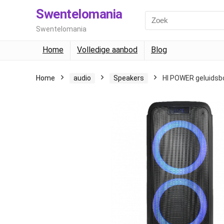
Swentelomania
Swentelomania
Home
Volledige aanbod
Blog
Home
audio
Speakers
HI POWER geluidsbo