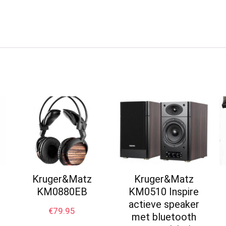
Kruger&Matz
Kruger&Matz
KM0880EB
KM0510 Inspire
actieve speaker
€
79.95
met bluetooth