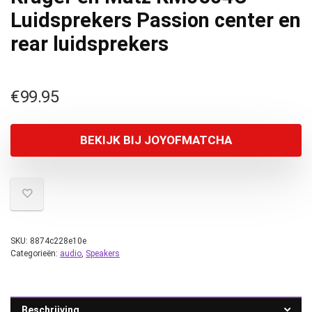
Luidsprekers Passion center en
rear luidsprekers
€
99.95
BEKIJK BIJ JOYOFMATCHA
SKU:
8874c228e10e
Categorieën:
audio
,
Speakers
Beschrijving