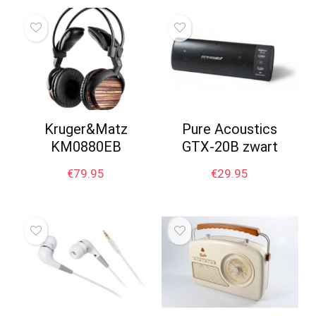
Kruger&Matz
Pure Acoustics
KM0880EB
GTX-20B zwart
€
79.95
€
29.95