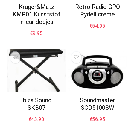
Kruger&Matz
Retro Radio GPO
KMP01 Kunststof
Rydell creme
in-ear dopjes
€
54.95
€
9.95
Ibiza Sound
Soundmaster
SKB07
SCD5100SW
€
43.90
€
56.95