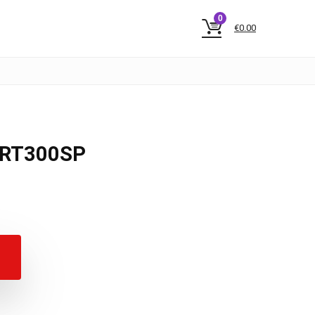
0
€
0.00
-RT300SP