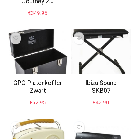
Journey 2.0
€
349.95
GPO Platenkoffer
Ibiza Sound
Zwart
SKB07
€
62.95
€
43.90