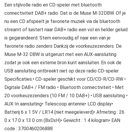
Een stijlvolle radio en CD-speler met bluetooth
connectiviteit DAB+ radio. Dat is de Muse M-32DBW. Of je
nu een CD afspeelt je favoriete muziek via de bluetooth
streamt of luistert naar DAB+ radio een vol en helder geluid
is gegarandeerd. Stem eenvoudig af naar een van je
favoriete radio zenders Dankzij de voorkeuzezenders. De
Muse M-32 DBW is uitgerust met een AUX-aansluiting
zodat je ook een externe bron kunt aansluiten. En ook de
USB aansluiting ontbreekt niet op deze radio CD-speler.
Specificaties:• CD-speler geschikt voor CD/CD-R/CD-RW •
Digitale DAB+ / FM radio • Bluetooth connectiviteit • Met
20 voorkeuzezenders (10 FM / 10 DAB+) • USB aansluiting •
AUX-In aansluiting• Telescoop antenne• LCD display•
Batterij 6 x 1 5V / LR14 (niet meegeleverd)• Afmeting : 26
0 x 17 0 x 13 0 cm (BxDxH)• Gewicht : 1 4 kilogram• EAN
code : 3700460206888