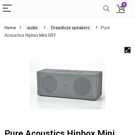
0
Home
audio
Draadloze speakers
Pure
Acoustics Hipbox Mini GRY
Pure Acoustics Hipbox Mini