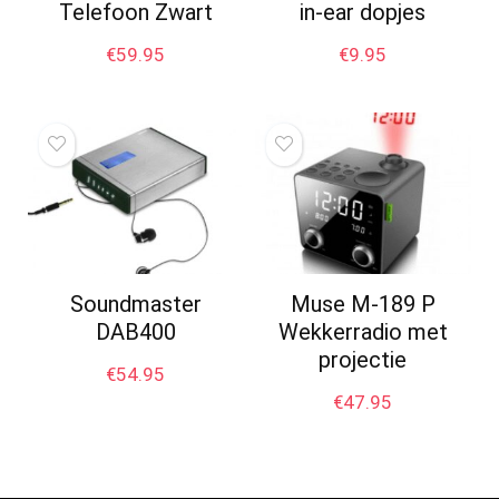
Telefoon Zwart
in-ear dopjes
€
59.95
€
9.95
Soundmaster
Muse M-189 P
DAB400
Wekkerradio met
projectie
€
54.95
€
47.95