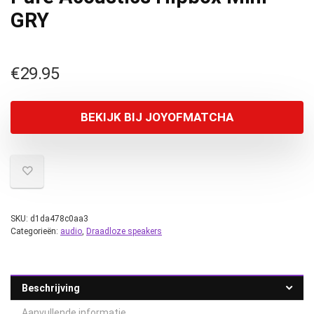
GRY
€
29.95
BEKIJK BIJ JOYOFMATCHA
SKU:
d1da478c0aa3
Categorieën:
audio
,
Draadloze speakers
Beschrijving
Aanvullende informatie