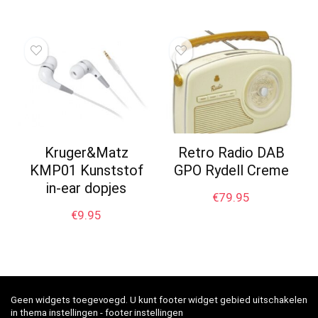
Kruger&Matz
Retro Radio DAB
KMP01 Kunststof
GPO Rydell Creme
in-ear dopjes
€
79.95
€
9.95
Geen widgets toegevoegd. U kunt footer widget gebied uitschakelen
in thema instellingen - footer instellingen