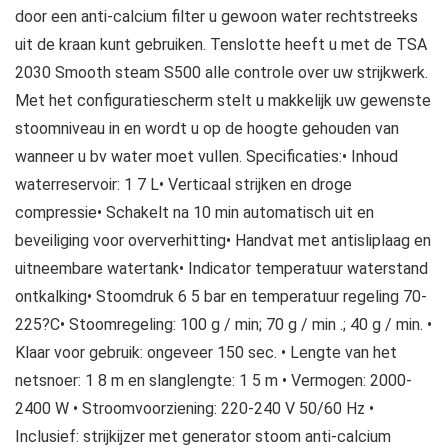
door een anti-calcium filter u gewoon water rechtstreeks
uit de kraan kunt gebruiken. Tenslotte heeft u met de TSA
2030 Smooth steam S500 alle controle over uw strijkwerk.
Met het configuratiescherm stelt u makkelijk uw gewenste
stoomniveau in en wordt u op de hoogte gehouden van
wanneer u bv water moet vullen. Specificaties:• Inhoud
waterreservoir: 1 7 L• Verticaal strijken en droge
compressie• Schakelt na 10 min automatisch uit en
beveiliging voor oververhitting• Handvat met antisliplaag en
uitneembare watertank• Indicator temperatuur waterstand
ontkalking• Stoomdruk 6 5 bar en temperatuur regeling 70-
225?C• Stoomregeling: 100 g / min; 70 g / min .; 40 g / min. •
Klaar voor gebruik: ongeveer 150 sec. • Lengte van het
netsnoer: 1 8 m en slanglengte: 1 5 m • Vermogen: 2000-
2400 W • Stroomvoorziening: 220-240 V 50/60 Hz •
Inclusief: strijkijzer met generator stoom anti-calcium