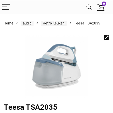
0
Home
audio
Retro Keuken
Teesa TSA2035
Teesa TSA2035