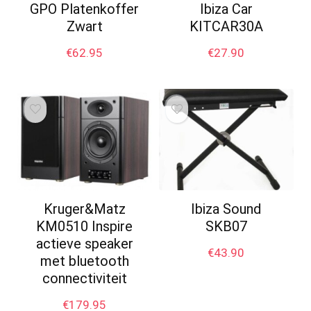
GPO Platenkoffer
Ibiza Car
Zwart
KITCAR30A
€
62.95
€
27.90
Kruger&Matz
Ibiza Sound
KM0510 Inspire
SKB07
actieve speaker
€
43.90
met bluetooth
connectiviteit
€
179.95